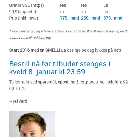
Gratis SSL (https)
Nei
Nei
Ja
99,9% oppetid
Ja
Ja
Ja
Pris (inkl. mva)
175,- mnd
250,- mnd
375,- mnd
*
Forutsetter omlag 6 timers arbeid. Dvs. et basic WordPress design og en 3-
4 timer med skreddersying.
Start 2016 med en SMELL!
La oss hjelpe deg lykkes på nett.
Bestill nå før tilbudet stenges i
kveld 8. januar kl 23:59.
Ta kontakt ved spørsmål,
epost
:
ha@lettpanett.no
,
telefon
: 92
60 10 78
– Håvard