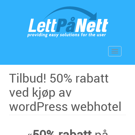
Skip
to
content
Toggle
navigation
Tilbud! 50% rabatt
ved kjøp av
wordPress webhotel
«
50% rabatt
på