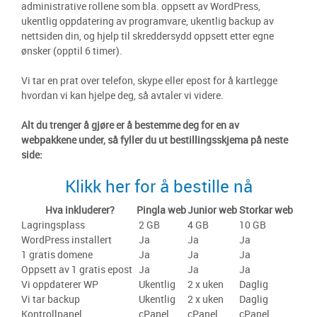
administrative rollene som bla. oppsett av WordPress,
ukentlig oppdatering av programvare, ukentlig backup av
nettsiden din, og hjelp til skreddersydd oppsett etter egne
ønsker (opptil 6 timer).
Vi tar en prat over telefon, skype eller epost for å kartlegge
hvordan vi kan hjelpe deg, så avtaler vi videre.
Alt du trenger å gjøre er å bestemme deg for en av
webpakkene under, så fyller du ut bestillingsskjema på neste
side:
Klikk her for å bestille nå
Hva inkluderer?
Pingla web
Junior web
Storkar web
Lagringsplass
2 GB
4 GB
10 GB
WordPress installert
Ja
Ja
Ja
1 gratis domene
Ja
Ja
Ja
Oppsett av 1 gratis epost
Ja
Ja
Ja
Vi oppdaterer WP
Ukentlig
2 x uken
Daglig
Vi tar backup
Ukentlig
2 x uken
Daglig
Kontrollpanel
cPanel
cPanel
cPanel