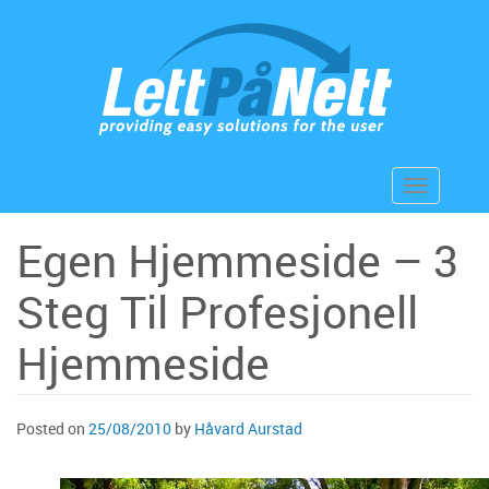
Skip
to
content
Toggle
navigation
Egen Hjemmeside – 3
Steg Til Profesjonell
Hjemmeside
Posted on
25/08/2010
by
Håvard Aurstad