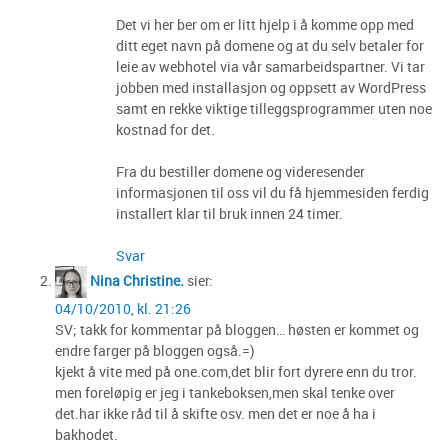
Det vi her ber om er litt hjelp i å komme opp med
ditt eget navn på domene og at du selv betaler for
leie av webhotel via vår samarbeidspartner. Vi tar
jobben med installasjon og oppsett av WordPress
samt en rekke viktige tilleggsprogrammer uten noe
kostnad for det.
Fra du bestiller domene og videresender
informasjonen til oss vil du få hjemmesiden ferdig
installert klar til bruk innen 24 timer.
Svar
Nina Christine.
sier:
04/10/2010, kl. 21:26
SV; takk for kommentar på bloggen… høsten er kommet og
endre farger på bloggen også.=)
kjekt å vite med på one.com,det blir fort dyrere enn du tror.
men foreløpig er jeg i tankeboksen,men skal tenke over
det.har ikke råd til å skifte osv. men det er noe å ha i
bakhodet.