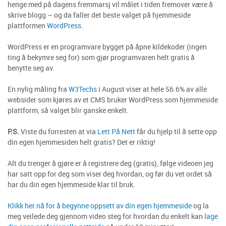
henge med på dagens fremmarsj vil målet i tiden fremover være å
skrive blogg – og da faller det beste valget på hjemmeside
plattformen
WordPress
.
WordPress er en programvare bygget på åpne kildekoder (ingen
ting å bekymre seg for) som gjør programvaren helt gratis å
benytte seg av.
En nylig måling fra
W3Techs
i August viser at hele 56.6% av alle
websider som kjøres av et CMS bruker WordPress som hjemmeside
plattform, så valget blir ganske enkelt.
P.S.
Viste du forresten at via
Lett På Nett
får du hjelp til å sette opp
din egen hjemmesiden helt gratis? Det er riktig!
Alt du trenger å gjøre er å registrere deg (gratis), følge videoen jeg
har satt opp for deg som viser deg hvordan, og før du vet ordet så
har du din egen hjemmeside klar til bruk.
Klikk her nå for å begynne oppsett av din egen hjemmeside
og la
meg veilede deg gjennom video steg for hvordan du enkelt kan
lage