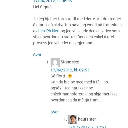
17/04/2012, kl. 06:35
Hei Signe!
Ja jeg hjelper fortsatt til med dette. Alt du trenger
å gjøre er å skrive inn navn og email på frontsiden
av
Lett På Nett
og jeg vil sende deg en video som
viser hvordan du starter. Det er en enkel å grei
prosess jeg veileder deg igjennom.
Svar
Signe
sier:
17/04/2012, kl. 09:53
Så flott!
Kan du hjelpe meg med å få .no
også? Jeg har ikke noe
enkeltmannsforetak -og skjønner ikke
hvordan jeg da må gå fram…
Svar
haurs
sier:
17/04/2012, kl. 12:21