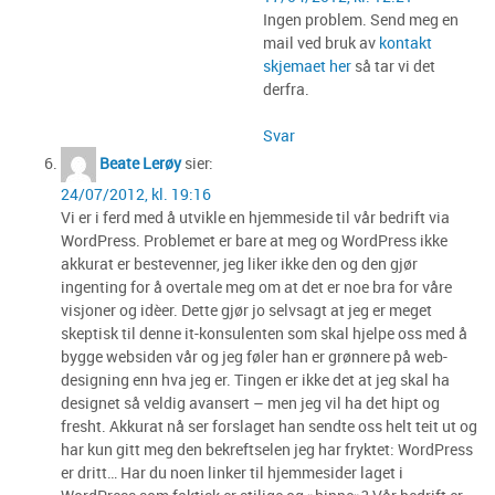
Ingen problem. Send meg en
mail ved bruk av
kontakt
skjemaet her
så tar vi det
derfra.
Svar
Beate Lerøy
sier:
24/07/2012, kl. 19:16
Vi er i ferd med å utvikle en hjemmeside til vår bedrift via
WordPress. Problemet er bare at meg og WordPress ikke
akkurat er bestevenner, jeg liker ikke den og den gjør
ingenting for å overtale meg om at det er noe bra for våre
visjoner og idèer. Dette gjør jo selvsagt at jeg er meget
skeptisk til denne it-konsulenten som skal hjelpe oss med å
bygge websiden vår og jeg føler han er grønnere på web-
designing enn hva jeg er. Tingen er ikke det at jeg skal ha
designet så veldig avansert – men jeg vil ha det hipt og
fresht. Akkurat nå ser forslaget han sendte oss helt teit ut og
har kun gitt meg den bekreftselen jeg har fryktet: WordPress
er dritt… Har du noen linker til hjemmesider laget i