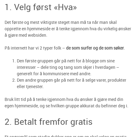
1. Velg først «Hva»
Det første og mest viktigste steget man må ta når man skal
opprette en hjemmeside er å tenke igjennom hva du virkelig ønsker
å gjøre med websiden.
På internett har vi 2 typer folk –
de som surfer og de som søker
.
Den første gruppen går på nett for å blogge om sine
interesser – dele ting og tang som skjer i hverdagen –
generelt for å kommunisere med andre.
Den andre gruppen går på nett for å selge varer, produkter
eller tjenester.
Bruk litt tid på å tenke igjennom hva du ønsker å gjøre med din
egen hjemmeside, og se hvilken gruppe akkurat du befinner deg i.
2. Betalt fremfor gratis
Et spørsmål som stadig dukker opp er om en skal velge en gratis