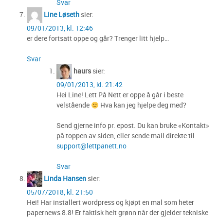
Svar
Line Løseth
sier:
09/01/2013, kl. 12:46
er dere fortsatt oppe og går? Trenger litt hjelp…
Svar
haurs
sier:
09/01/2013, kl. 21:42
Hei Line! Lett På Nett er oppe å går i beste
velstående
Hva kan jeg hjelpe deg med?
Send gjerne info pr. epost. Du kan bruke «Kontakt»
på toppen av siden, eller sende mail direkte til
support@lettpanett.no
Svar
Linda Hansen
sier:
05/07/2018, kl. 21:50
Hei! Har installert wordpress og kjøpt en mal som heter
papernews 8.8! Er faktisk helt grønn når der gjelder tekniske