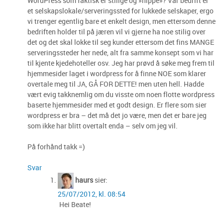
WordPress som faktisk er stilige og »hippe»? Vår bedrift er
et selskapslokale/serveringssted for lukkede selskaper, ergo
vi trenger egentlig bare et enkelt design, men ettersom denne
bedriften holder til på jæren vil vi gjerne ha noe stilig over
det og det skal lokke til seg kunder ettersom det fins MANGE
serveringssteder her nede, alt fra samme konsept som vi har
til kjente kjedehoteller osv. Jeg har prøvd å søke meg frem til
hjemmesider laget i wordpress for å finne NOE som klarer
overtale meg til JA, GÅ FOR DETTE! men uten hell. Hadde
vært evig takknemlig om du visste om noen flotte wordpress
baserte hjemmesider med et godt design. Er flere som sier
wordpress er bra – det må det jo være, men det er bare jeg
som ikke har blitt overtalt enda – selv om jeg vil.
På forhånd takk =)
Svar
haurs
sier:
25/07/2012, kl. 08:54
Hei Beate!