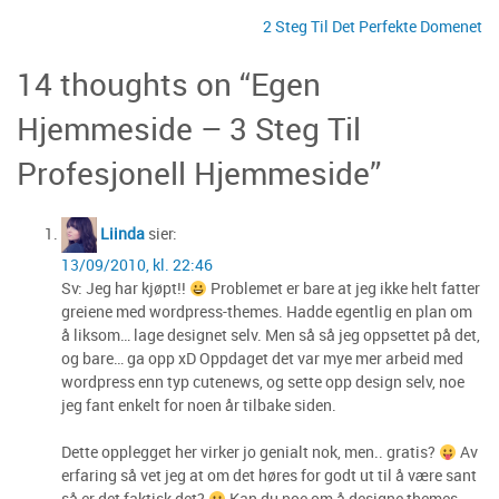
Innleggsnavigasjon
2 Steg Til Det Perfekte Domenet
14 thoughts on “
Egen
Hjemmeside – 3 Steg Til
Profesjonell Hjemmeside
”
Liinda
sier:
13/09/2010, kl. 22:46
Sv: Jeg har kjøpt!!
Problemet er bare at jeg ikke helt fatter
greiene med wordpress-themes. Hadde egentlig en plan om
å liksom… lage designet selv. Men så så jeg oppsettet på det,
og bare… ga opp xD Oppdaget det var mye mer arbeid med
wordpress enn typ cutenews, og sette opp design selv, noe
jeg fant enkelt for noen år tilbake siden.
Dette opplegget her virker jo genialt nok, men.. gratis?
Av
erfaring så vet jeg at om det høres for godt ut til å være sant
så er det faktisk det?
Kan du noe om å designe themes