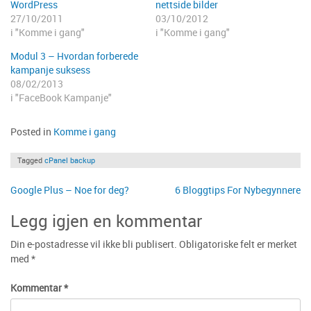
WordPress
nettside bilder
27/10/2011
03/10/2012
i "Komme i gang"
i "Komme i gang"
Modul 3 – Hvordan forberede
kampanje suksess
08/02/2013
i "FaceBook Kampanje"
Posted in
Komme i gang
Tagged
cPanel backup
Innleggsnavigasjon
Google Plus – Noe for deg?
6 Bloggtips For Nybegynnere
Legg igjen en kommentar
Din e-postadresse vil ikke bli publisert.
Obligatoriske felt er merket
med
*
Kommentar
*