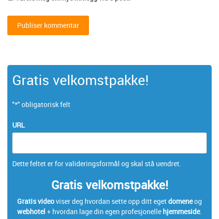
Gratis velkomstpakke!
"
*
" obligatorisk felt
URL
Dette feltet er for valideringsformål og skal stå uendret.
Gratis velkomstpakke!
Gratis video
viser deg hvordan sette opp ditt eget
domene
og
webhotel
+ hvordan lage din egen profesjonelle
hjemmeside
.