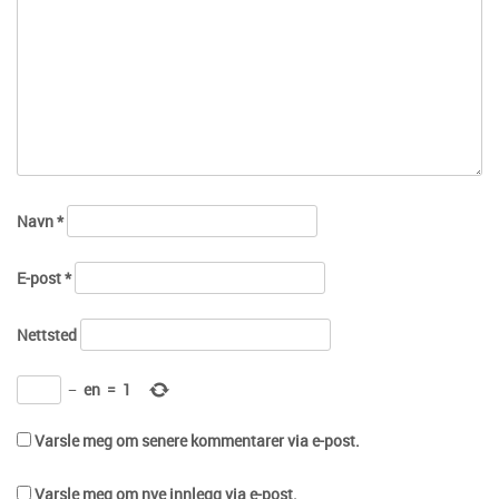
Navn
*
E-post
*
Nettsted
−
en
=
1
Varsle meg om senere kommentarer via e-post.
Varsle meg om nye innlegg via e-post.