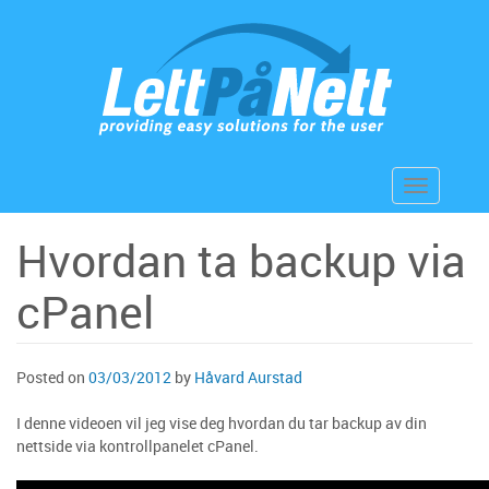
Skip
to
content
Toggle
navigation
Hvordan ta backup via
cPanel
Posted on
03/03/2012
by
Håvard Aurstad
I denne videoen vil jeg vise deg hvordan du tar backup av din
nettside via kontrollpanelet cPanel.