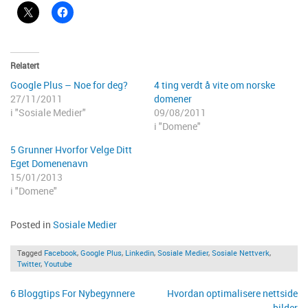
Relatert
Google Plus – Noe for deg?
4 ting verdt å vite om norske
27/11/2011
domener
i "Sosiale Medier"
09/08/2011
i "Domene"
5 Grunner Hvorfor Velge Ditt
Eget Domenenavn
15/01/2013
i "Domene"
Posted in
Sosiale Medier
Tagged
Facebook
,
Google Plus
,
Linkedin
,
Sosiale Medier
,
Sosiale Nettverk
,
Twitter
,
Youtube
Innleggsnavigasjon
6 Bloggtips For Nybegynnere
Hvordan optimalisere nettside
bilder