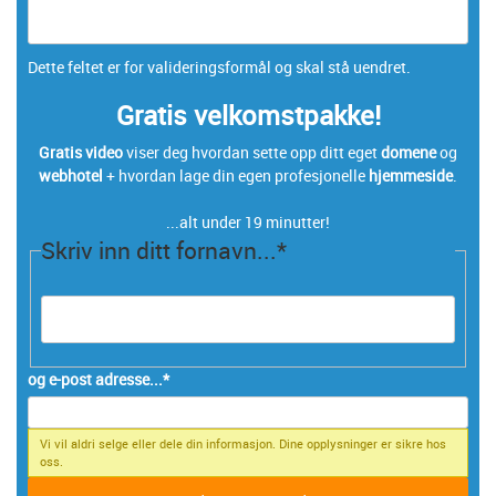
Dette feltet er for valideringsformål og skal stå uendret.
Gratis velkomstpakke!
Gratis video
viser deg hvordan sette opp ditt eget
domene
og
webhotel
+ hvordan lage din egen profesjonelle
hjemmeside
.
...alt under 19 minutter!
Skriv inn ditt fornavn...
*
og e-post adresse...
*
Vi vil aldri selge eller dele din informasjon. Dine opplysninger er sikre hos
oss.