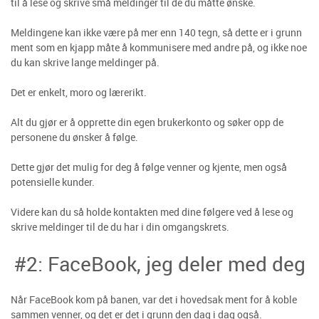
til å lese og skrive små meldinger til de du måtte ønske.
Meldingene kan ikke være på mer enn 140 tegn, så dette er i grunn
ment som en kjapp måte å kommunisere med andre på, og ikke noe
du kan skrive lange meldinger på.
Det er enkelt, moro og lærerikt.
Alt du gjør er å opprette din egen brukerkonto og søker opp de
personene du ønsker å følge.
Dette gjør det mulig for deg å følge venner og kjente, men også
potensielle kunder.
Videre kan du så holde kontakten med dine følgere ved å lese og
skrive meldinger til de du har i din omgangskrets.
#2: FaceBook, jeg deler med deg
Når FaceBook kom på banen, var det i hovedsak ment for å koble
sammen venner, og det er det i grunn den dag i dag også.