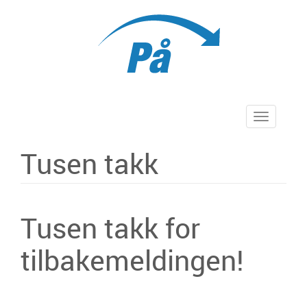
Skip
to
content
Toggle
navigation
Tusen takk
Tusen takk for
tilbakemeldingen!