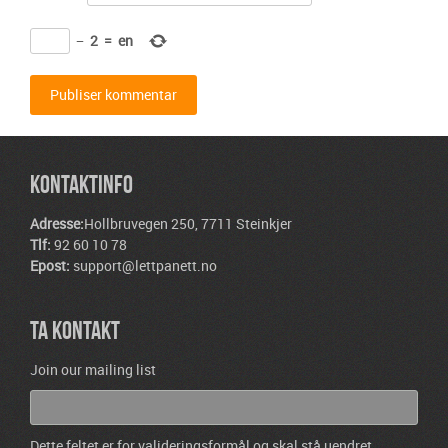
−
2
=
en
KONTAKTINFO
Adresse:
Hollbruvegen 250, 7711 Steinkjer
Tlf:
92 60 10 78
Epost:
support@lettpanett.no
TA KONTAKT
Join our mailing list
Dette feltet er for valideringsformål og skal stå uendret.