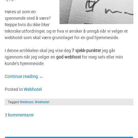
Høres ut som en
spennende sted å være?
Neppe hvis du ikke liker
tekniske utfordringer, og er hva vi ønsker å unngå når vi velger et
webhotel som skal være grunnlaget for en god hjemmeside.
I denne artikkelen skal jeg vise deg
7 sjekk-punkter
jeg går
igjennom når jeg velger en
god webhost
for meg selv eller min
kunde’s hjemmeside.
«7
Continue reading
→
punkter
verdt
Posted in
Webhotel
å
sjekke
Tagged
Webhost
,
Webhotel
FØR
til
3 kommentarer
du
7
velger
punkter
webhotel»
verdt