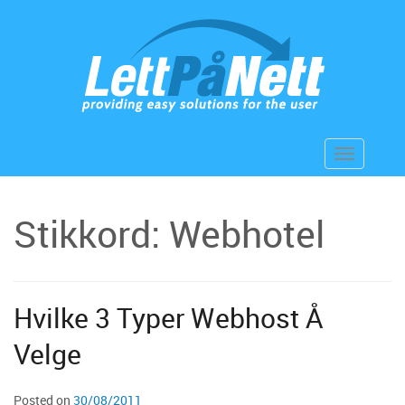
Skip
to
content
Toggle
navigation
Stikkord:
Webhotel
Hvilke 3 Typer Webhost Å
Velge
Posted on
30/08/2011