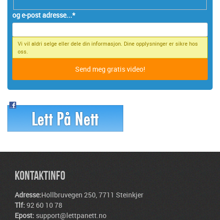
og e-post adresse...
*
Vi vil aldri selge eller dele din informasjon. Dine opplysninger er sikre hos
oss.
KONTAKTINFO
Adresse:
Hollbruvegen 250, 7711 Steinkjer
Tlf:
92 60 10 78
Epost:
support@lettpanett.no