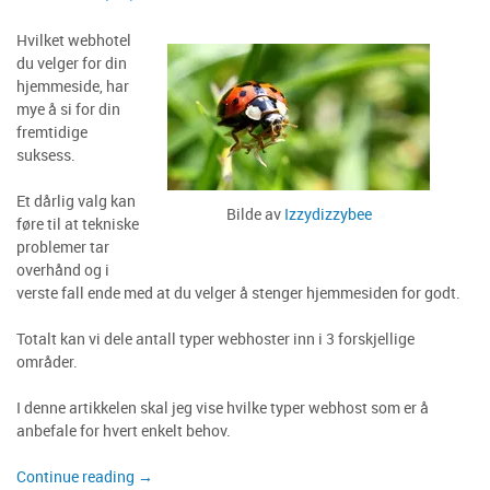
Hvilket webhotel
du velger for din
hjemmeside, har
mye å si for din
fremtidige
suksess.
Et dårlig valg kan
Bilde av
Izzydizzybee
føre til at tekniske
problemer tar
overhånd og i
verste fall ende med at du velger å stenger hjemmesiden for godt.
Totalt kan vi dele antall typer webhoster inn i 3 forskjellige
områder.
I denne artikkelen skal jeg vise hvilke typer webhost som er å
anbefale for hvert enkelt behov.
«Hvilke
Continue reading
→