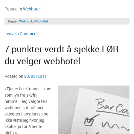
3
Typer
Posted in
Webhotel
Webhost
Å
Tagged
Webhost
,
Webhotel
Velge»
on
Leave a Comment
Hvilke
7 punkter verdt å sjekke FØR
3
Typer
du velger webhotel
Webhost
Å
Velge
Posted on
23/08/2011
«Tjener ikke funnet… kom
som lyn fra skyfri
himmel. Jeg valgte feil
webhost, satt nå med
skjegget i postkassa og
ikke viste jeg hvor jeg
skulle gå for å hente
hjelp.»