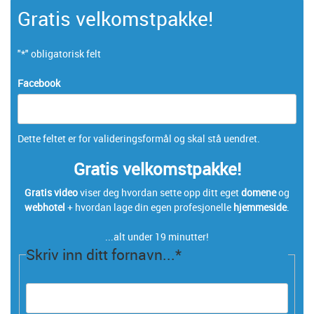
å
Gratis velkomstpakke!
sjekke
FØR
du
"
*
" obligatorisk felt
velger
webhotel
Facebook
Dette feltet er for valideringsformål og skal stå uendret.
Gratis velkomstpakke!
Gratis video
viser deg hvordan sette opp ditt eget
domene
og
webhotel
+ hvordan lage din egen profesjonelle
hjemmeside
.
...alt under 19 minutter!
Skriv inn ditt fornavn...
*