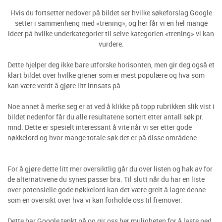
Hvis du fortsetter nedover på bildet ser hvilke søkeforslag Google
setter i sammenheng med «trening», og her får vi en hel mange
ideer på hvilke underkategorier til selve kategorien «trening» vi kan
vurdere.
Dette hjelper deg ikke bare utforske horisonten, men gir deg også et
klart bildet over hvilke grener som er mest populære og hva som
kan være verdt å gjøre litt innsats på.
Noe annet å merke seg er at ved å klikke på topp rubrikken slik vist i
bildet nedenfor får du alle resultatene sortert etter antall søk pr.
mnd. Dette er spesielt interessant å vite når vi ser etter gode
nøkkelord og hvor mange totale søk det er på disse områdene.
For å gjøre dette litt mer oversiktlig går du over listen og hak av for
de alternativene du synes passer bra. Til slutt når du har en liste
over potensielle gode nøkkelord kan det være greit å lagre denne
som en oversikt over hva vi kan forholde oss til fremover.
Dette har Google tenkt på og gir oss her muligheten for å laste ned