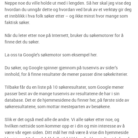
Neppe noe du ville holde ut med i lengden. Så her skal jeg vise deg
hvordan du unngår dette og hvordan ved bruk av et verktøy gir deg
et innblikk i hva folk søker etter – og ikke minst hvor mange som
faktisk søker.
Når du leter etter noe på Internett, bruker du søkemotorer for å
finne det du søker.
La oss ta Google’s søkemotor som eksempel her.
Du søker, og Google spinner gjennom på tusenvis av sider’s
innhold, for å finne resultater de mener passer dine søkekriterier.
Tilbake får du en liste på 10 søkeresultater, som Google mener
passer best av de mange tusenvis av resultatene de har i sin
database. Det er de hjemmesidene du finner her, på første side av
søkeresultatene, som mottar mesteparten av besøkene.
Slik er det også med alle de andre. Vi alle søker etter noe, og
hvilken nettside som kommer opp er i din og min interesse av å
være vår egen siden. Ditt mål her må være å vise din hjemmeside