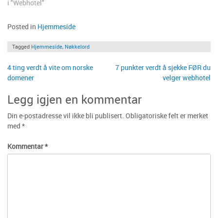
i "Webhotel"
Posted in
Hjemmeside
Tagged
Hjemmeside
,
Nøkkelord
Innleggsnavigasjon
4 ting verdt å vite om norske
7 punkter verdt å sjekke FØR du
domener
velger webhotel
Legg igjen en kommentar
Din e-postadresse vil ikke bli publisert.
Obligatoriske felt er merket
med
*
Kommentar
*