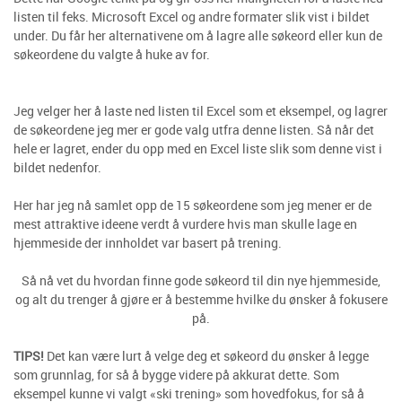
listen til feks. Microsoft Excel og andre formater slik vist i bildet
under. Du får her alternativene om å lagre alle søkeord eller kun de
søkeordene du valgte å huke av for.
Jeg velger her å laste ned listen til Excel som et eksempel, og lagrer
de søkeordene jeg mer er gode valg utfra denne listen. Så når det
hele er lagret, ender du opp med en Excel liste slik som denne vist i
bildet nedenfor.
Her har jeg nå samlet opp de 15 søkeordene som jeg mener er de
mest attraktive ideene verdt å vurdere hvis man skulle lage en
hjemmeside der innholdet var basert på trening.
Så nå vet du hvordan finne gode søkeord til din nye hjemmeside,
og alt du trenger å gjøre er å bestemme hvilke du ønsker å fokusere
på.
TIPS!
Det kan være lurt å velge deg et søkeord du ønsker å legge
som grunnlag, for så å bygge videre på akkurat dette. Som
eksempel kunne vi valgt «ski trening» som hovedfokus, for så å