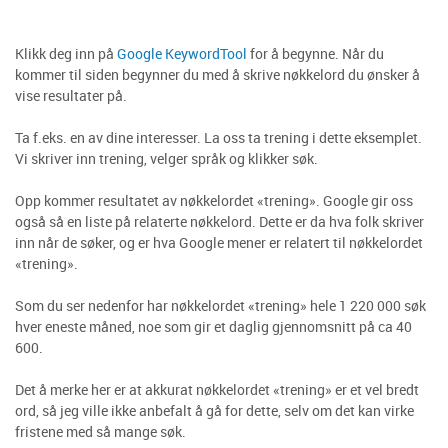
Klikk deg inn på
Google KeywordTool
for å begynne. Når du
kommer til siden begynner du med å skrive nøkkelord du ønsker å
vise resultater på.
Ta f.eks. en av dine interesser. La oss ta trening i dette eksemplet.
Vi skriver inn trening, velger språk og klikker søk.
Opp kommer resultatet av nøkkelordet «trening». Google gir oss
også så en liste på relaterte nøkkelord. Dette er da hva folk skriver
inn når de søker, og er hva Google mener er relatert til nøkkelordet
«trening».
Som du ser nedenfor har nøkkelordet «trening» hele 1 220 000 søk
hver eneste måned, noe som gir et daglig gjennomsnitt på ca 40
600.
Det å merke her er at akkurat nøkkelordet «trening» er et vel bredt
ord, så jeg ville ikke anbefalt å gå for dette, selv om det kan virke
fristene med så mange søk.