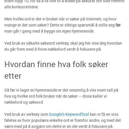
blant topp 10, for så å få folk til å klikke på akkurat din side fremfor
alle konkurrentene.
Men hvilke ord er det vi bruker når vi søker på Internett, og hvor
mange er det som søker? Dette er viktige spørsmål å stille seg
før
man går i gang med å bygge sin egen hjemmeside.
Ved bruk av såkalte søkeord verktøy, skal jeg her vise deg hvordan
du går frem med å finne nøkkelord verdt å fokusere på.
Hvordan finne hva folk søker
etter
Så før vi lager en hjemmeside er det vesentlig å vite noen tall på
hva og hvilke ord folk bruker når de søker – disse kaller vi
nøkkelord og søkeord.
Ved bruk av verktøy som
Google’s KeywordTool
kan vi få en viss
følelse av hvor populære enkelte ord er fremfor andre, og med det
være med på å avgjøre om dette er en ide verdt å fokusere på.